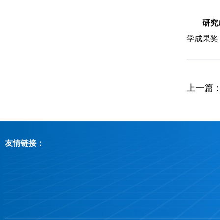
研究
学成果奖
上一篇
友情链接：