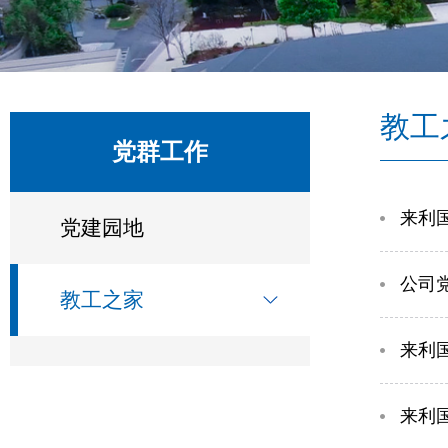
教工
党群工作
​来
党建园地
公司
教工之家
​来
​来