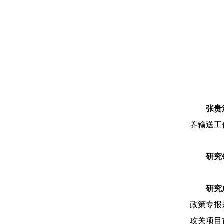
张贵
养输送工
研究
研究
政策专报
攻关项目