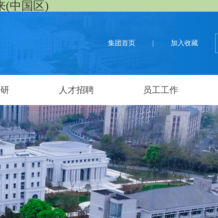
来(中国区)
集团首页
|
加入收藏
科研
人才招聘
员工工作