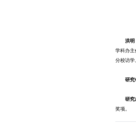
洪明
学科办主
分校访学
研究
研究
奖项。