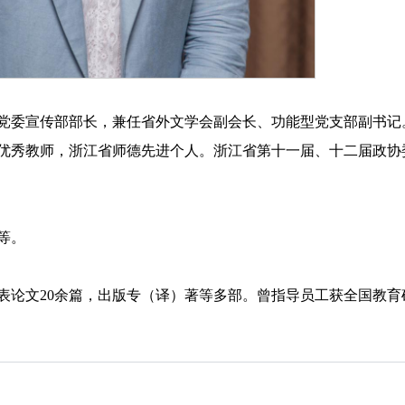
党委宣传部部长，兼任省外文学会副会长、功能型党支部副书记
优秀教师，浙江省师德先进个人。浙江省第十一届、十二届政协
等。
表论文20余篇，出版专（译）著等多部。曾指导员工获全国教