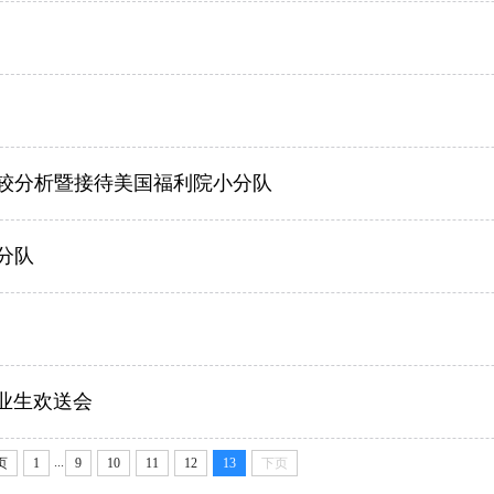
较分析暨接待美国福利院小分队
分队
毕业生欢送会
...
页
1
9
10
11
12
13
下页