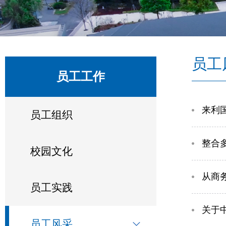
员工
员工工作
​来
员工组织
整合
校园文化
从商
员工实践
关于
员工风采