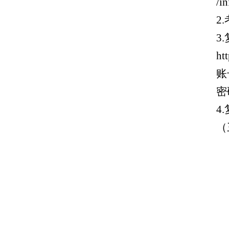
/i
2
3
ht
账
密
4.
（