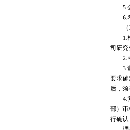
5
6
（
1
司研究
2
3
要求确
后，须
4
部）审
行确认
调