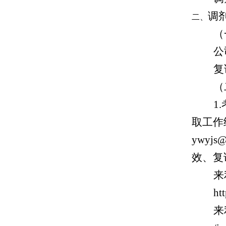
调
（
公
复
（
1
取工作
ywy
效、复
来
ht
来