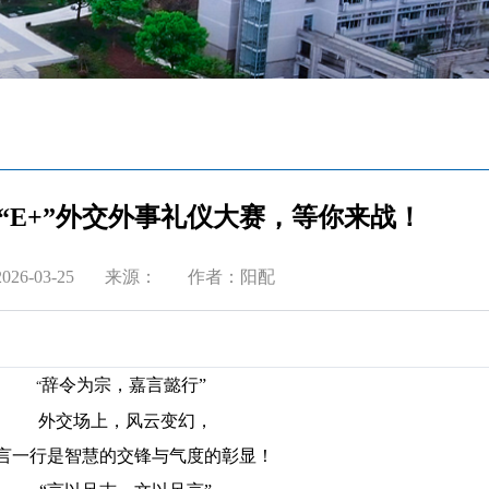
届“E+”外交外事礼仪大赛，等你来战！
26-03-25
来源：
作者：阳配
辞令为宗，嘉言懿行”
“
外交场上，风云变幻，
言一行是智慧的交锋与气度的彰显！