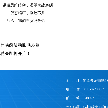
逻辑思维缜密，渴望实战磨砺
仪态端庄，谈吐不凡
那么，我们在赛场等你！
春日唤醒活动圆满落幕
习招聘会即将开启！
地 址：浙江省杭州市留和
电 话：0571-87799024
邮 编 ：310023
公司信箱：ywbgs@zisu.edu.c