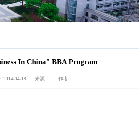
siness In China" BBA Program
014-04-18
来源：
作者：