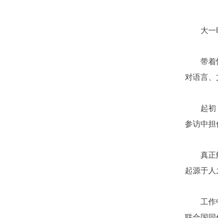
大一
带着
对语言、
起初
参访中担
真正
起源于人
工作
联合国同