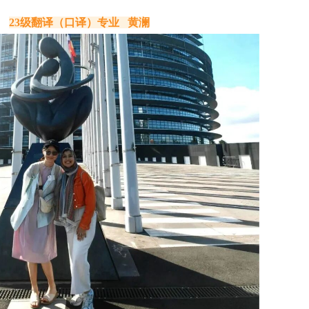
23级翻译（口译）专业   黄澜