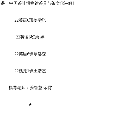
一盏—中国茶叶博物馆茶具与茶文化讲解》
22英语6班姜雯琪
22英语6班余 婷
22英语6班章洛森
22视觉1班王浩杰
指导老师：姜智慧 余霄
★