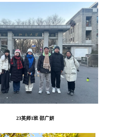
23
英师1班 邵广妍