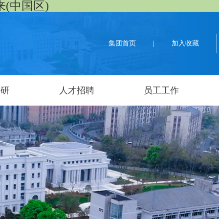
来(中国区)
集团首页
|
加入收藏
科研
人才招聘
员工工作