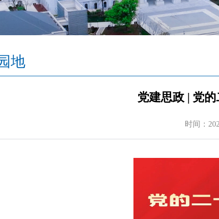
园地
党建思政 | 
时间：2025