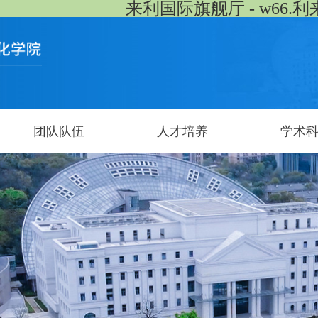
来利国际旗舰厅 - w66.利
团队队伍
人才培养
学术