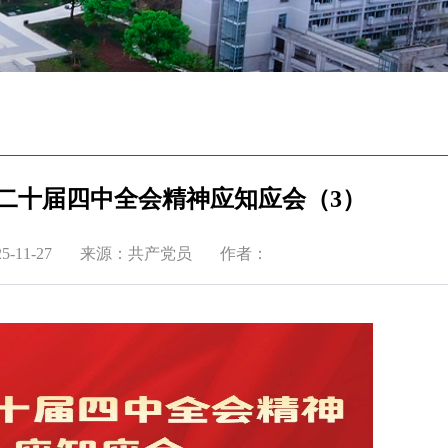
党的二十届四中全会精神应知应会（3）
-11-27
来源：共产党员
作者：