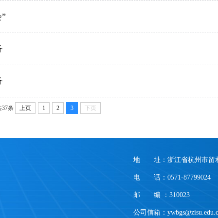
”
务
务
共37条
上页
1
2
3
下页
地 址：浙江省杭州市留和
电 话：0571-87799024
邮 编 ：310023
公司信箱：ywbgs@zisu.edu.c